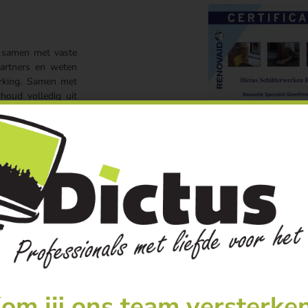
samen met vaste
partners en weten
rking. Samen met
oud volledig uit
tverlening voor uw
 renovatiespecialist
rd renovatiespecialist geworden. Zo kunnen wij u met onze kennis bijvo
eren zorgt namelijk voor lagere kosten op de lange termijn. Hier houde
om jij ons team versterke