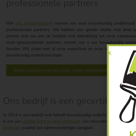
professionele partners
Met
ons schildersbedrijf
werken we voor bouwkundig onderhoud 
professionele partners. We hebben een goede relatie met deze 
precies wat we aan ze hebben met betrekking tot onze samenwe
onze gewaardeerde partners nemen we u uw bouwkundig onderh
handen. Wij staan met al onze expertises en onze volledige diens
bouwkundig onderhoud klaar.
Neem contact met ons voor meer informatie »
Ons bedrijf is een gecertificeerd
In 2014 is ons bedrijf wat betreft bouwkundig onderhoud gecertificee
is om uw
schilderwerk te laten opfrissen
. Uw renovatie op tijd uitvo
projecten
waarbij we samenwerkingen aangaan.
K