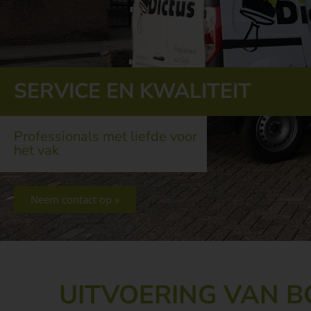
SERVICE EN KWALITEIT
Professionals met liefde voor
het vak
Neem contact op »
UITVOERING VAN