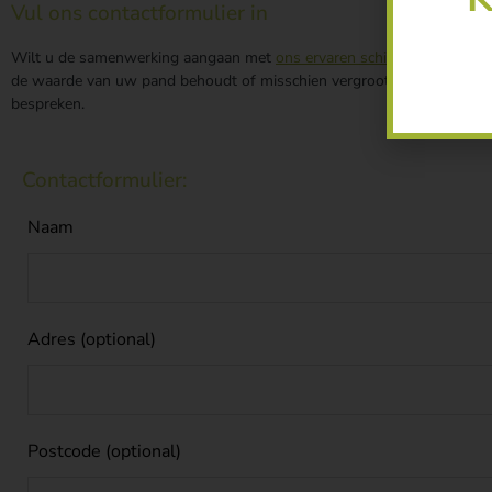
Vul ons contactformulier in
Wilt u de samenwerking aangaan met
ons ervaren schildersbedrijf b
de waarde van uw pand behoudt of misschien vergroot. Vul
ons conta
bespreken.
Contactformulier:
Naam
Adres
(optional)
Postcode
(optional)