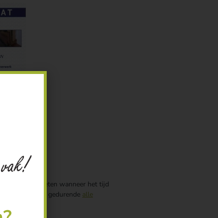
orbeeld laten weten wanneer het tijd
n we rekening mee gedurende
alle
n?