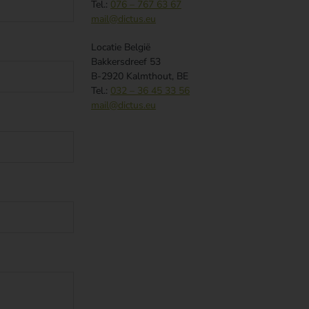
Tel.:
076 – 767 63 67
mail@dictus.eu
Locatie België
Bakkersdreef 53
B-2920 Kalmthout, BE
Tel.:
032 – 36 45 33 56
mail@dictus.eu