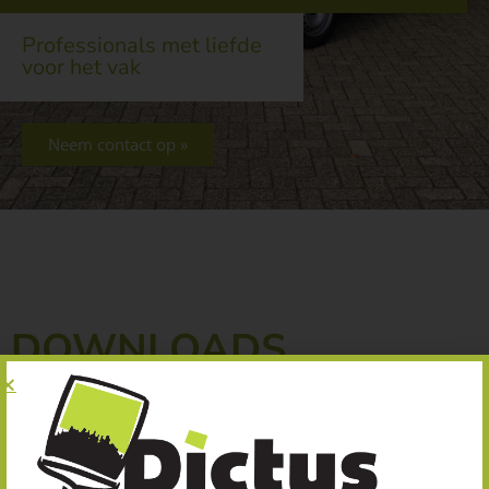
Professionals met liefde
voor het vak
Neem contact op »
DOWNLOADS
Uitreksel KVK Dictus Schilderwerken BV
Verklaring betalingsgedrag belastingdienst(WKA)