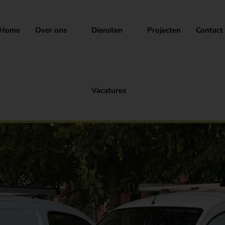
Home
Over ons
Diensten
Projecten
Contact
Vacatures